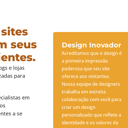
sites
m seus
Design Inovador
Acreditamos que o design é
ientes.
a primeira impressão
gs e lojas
poderosa que seu site
izadas para
oferece aos visitantes.
Nossa equipe de designers
trabalha em estreita
cialistas em
colaboração com você para
mos
criar um design
ntes a se
personalizado que reflete a
identidade e os valores da