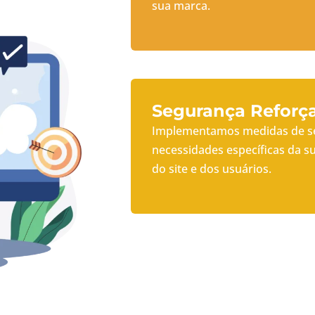
sua marca.
Segurança Reforç
Implementamos medidas de se
necessidades específicas da 
do site e dos usuários.