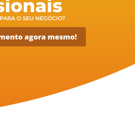
sionais
 PARA O SEU NEGÓCIO?
mento agora mesmo!