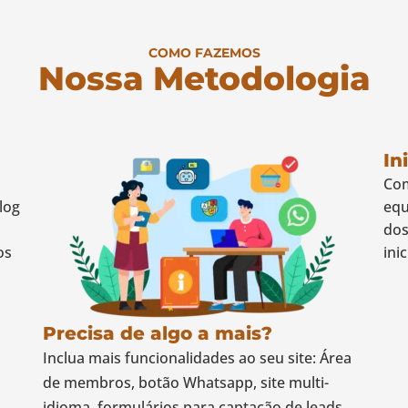
COMO FAZEMOS
Nossa Metodologia
In
Com
log
equ
dos
os
ini
Precisa de algo a mais?
Inclua mais funcionalidades ao seu site: Área
de membros, botão Whatsapp, site multi-
idioma, formulários para captação de leads,