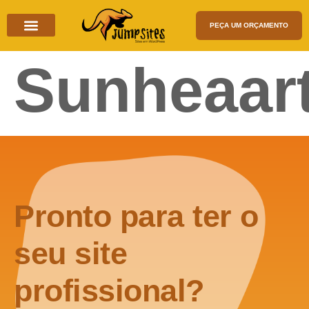
PEÇA UM ORÇAMENTO
Como Fazemos
Sunheaar
Pronto para ter o
seu site
profissional?